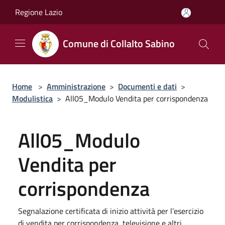
Salta al contenuto principale
Regione Lazio
Comune di Collalto Sabino
Home
>
Amministrazione
>
Documenti e dati
>
Modulistica
>
All05_Modulo Vendita per corrispondenza
All05_Modulo
Vendita per
corrispondenza
Segnalazione certificata di inizio attività per l’esercizio
di vendita per corrispondenza, televisione e altri