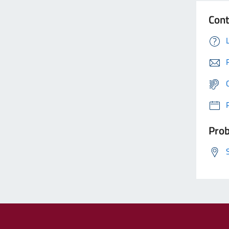
Cont
Prob