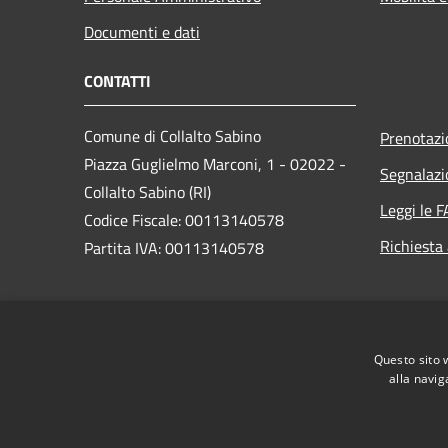
Documenti e dati
CONTATTI
Comune di Collalto Sabino
Prenotaz
Piazza Guglielmo Marconi, 1 - 02022 -
Segnalazi
Collalto Sabino (RI)
Leggi le 
Codice Fiscale: 00113140578
Richiesta
Partita IVA: 00113140578
PEC:
comunedicollalto@pec.it
Centralino Unico: +39 076598025
Questo sito 
alla navig