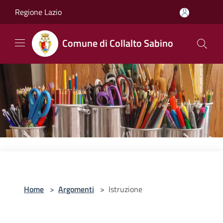
Salta al contenuto principale
Regione Lazio
Comune di Collalto Sabino
Home
>
Argomenti
>
Istruzione