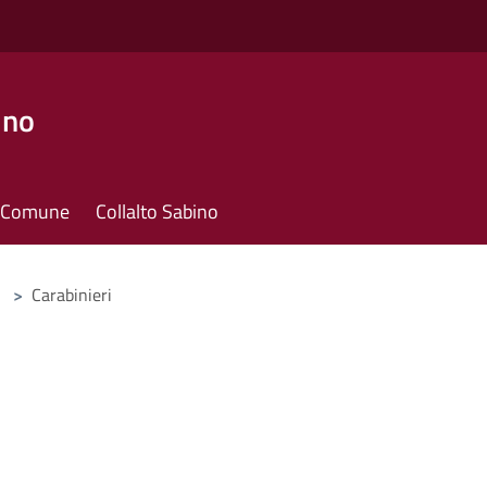
ino
il Comune
Collalto Sabino
>
Carabinieri