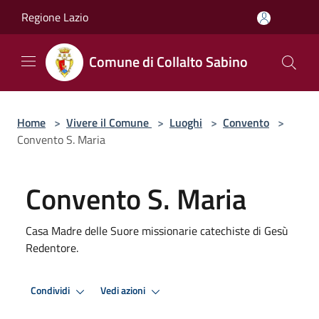
Salta al contenuto principale
Regione Lazio
Comune di Collalto Sabino
Home
>
Vivere il Comune
>
Luoghi
>
Convento
>
Convento S. Maria
Convento S. Maria
Casa Madre delle Suore missionarie catechiste di Gesù
Redentore.
Condividi
Vedi azioni