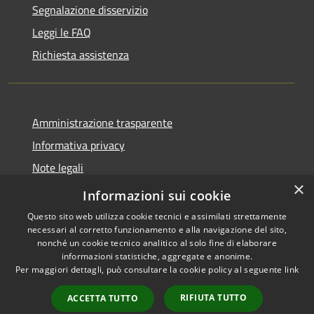
Segnalazione disservizio
Leggi le FAQ
Richiesta assistenza
Amministrazione trasparente
Informativa privacy
Note legali
×
Dichiarazione di accessibilità
Informazioni sui cookie
Questo sito web utilizza cookie tecnici e assimilati strettamente
necessari al corretto funzionamento e alla navigazione del sito,
nonché un cookie tecnico analitico al solo fine di elaborare
informazioni statistiche, aggregate e anonime.
RSS
Copyright © 2026 • Comune di
Per maggiori dettagli, può consultare la cookie policy al seguente
link
Accessibilità
Collalto Sabino • Powered by
Privacy
Municipium
Accesso
•
RIFIUTA TUTTO
ACCETTA TUTTO
Cookie
redazione