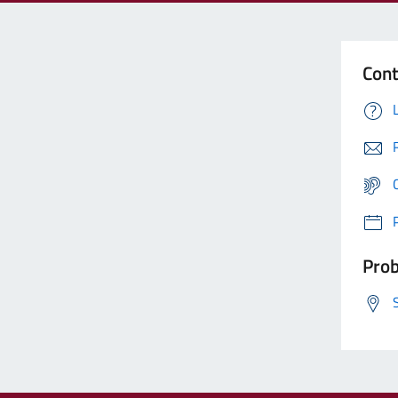
Cont
Prob