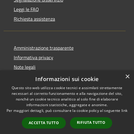
Leggi le FAQ
Richiesta assistenza
Amministrazione trasparente
Informativa privacy
Note legali
×
Dichiarazione di accessibilità
Informazioni sui cookie
Questo sito web utilizza cookie tecnici e assimilati strettamente
necessari al corretto funzionamento e alla navigazione del sito,
nonché un cookie tecnico analitico al solo fine di elaborare
informazioni statistiche, aggregate e anonime.
RSS
Copyright © 2026 • Comune di
Per maggiori dettagli, può consultare la cookie policy al seguente
link
Accessibilità
Collalto Sabino • Powered by
Privacy
Municipium
Accesso
•
RIFIUTA TUTTO
ACCETTA TUTTO
Cookie
redazione